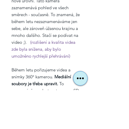
nové úrovni. Tato kamera
zaznamenává pohled ve všech
směrech - současně. To znamená, že
během letu nezaznamenáváme jen
sebe, ale zároveň úžasnou krajinu a
mnoho dalšího. Stačí se podívat na
video ;).
(rozlišení a kvalita videa
zde byla snížena, aby bylo
umožněno rychlejší přehrávání)
Během letu pořizujeme videa a
snímky 360° kamerou.
Mediální
soubory je třeba upravit.
To
znamená, že nedostanete pouze SD
kartu s nezpracovanými soubory
ihned po letu, ale
zpracujeme tyto
soubory
do videoklipů a fotografií
(mp4 a jpeg).
To může trvat
až další den.
Až