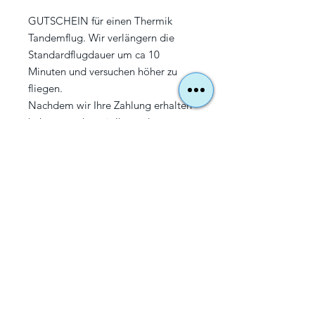
GUTSCHEIN für einen Thermik
Tandemflug. Wir
verlängern
die
Standardflugdauer um ca
10
Minuten und versuchen höher zu
fliegen.
Nachdem wir Ihre Zahlung erhalten
haben, senden wir Ihnen den
Gutschein innerhalb von 1 Tag als
PDF an Ihre E-Mail-Adresse zu. (Auf
Wunsch kann der Gutschein auch in
gedruckter Form verschickt werden).
Der Gutschein ist 2 Jahre nach
Ausstellung gültig. (Der Gutschein
kann danach auch eingelöst werden,
allerdings muss dann die Differenz
zwischen Gutscheinwert und
aktuellen Preis gezahlt werden)