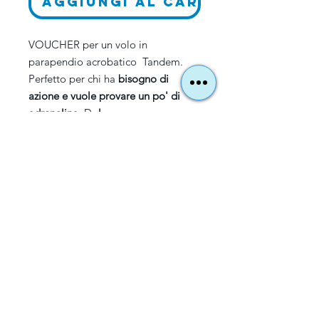
Aggiungi al carrello
VOUCHER per un volo in
parapendio acrobatico Tandem.
Perfetto per chi ha
bisogno di
azione e vuole provare un po' di
adrenalina
;D
!
Dopo aver ricevuto il pagamento, ti
invieremo il voucher entro 1 giorno
in PDF al tuo indirizzo e-mail. (Su
richiesta, il voucher può essere
inviato anche in forma cartacea). Il
voucher è valido per 2 anni
dall'emissione.(Puoi utilizzarlo dopo
i due anni pagando la differenza tra
il valore del voucher e il prezzo
corrente)