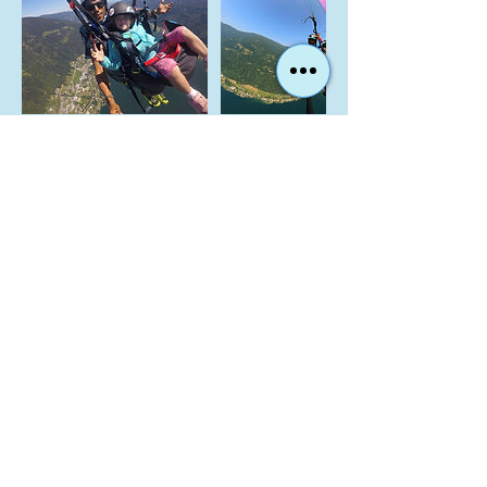
Regole di
annullamento
To cancel or reschedule, please contact us
at least 24 hours before your original
appointment.
Dettagli di
contatto
06609385511
info@gerlitzenparagliding.com