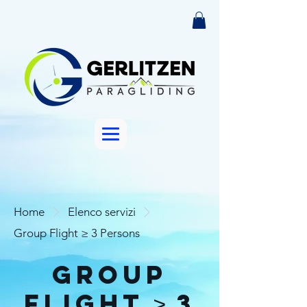
Home
Elenco servizi
Group Flight ≥ 3 Persons
Group
Flight ≥ 3