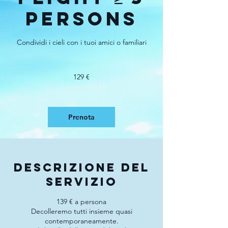
Persons
Condividi i cieli con i tuoi amici o familiari
129
euro
129 €
Prenota
Descrizione del
servizio
139 € a persona
Decolleremo tutti insieme quasi
contemporaneamente.