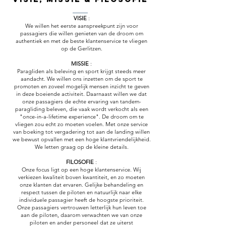
VISIE
:
We willen het eerste aanspreekpunt zijn voor
passagiers die willen genieten van de droom om
authentiek en met de beste klantenservice te vliegen
op de Gerlitzen.
MISSIE
:
Paragliden als beleving en sport krijgt steeds meer
aandacht. We willen ons inzetten om de sport te
promoten en zoveel mogelijk mensen inzicht te geven
in deze boeiende activiteit. Daarnaast willen we dat
onze passagiers de echte ervaring van tandem-
paragliding beleven, die vaak wordt verkocht als een
"once-in-a-lifetime experience". De droom om te
vliegen zou echt zo moeten voelen. Met onze service
van boeking tot vergadering tot aan de landing willen
we bewust opvallen met een hoge klantvriendelijkheid.
We letten graag op de kleine details.
FILOSOFIE
:
Onze focus ligt op een hoge klantenservice. Wij
verkiezen kwaliteit boven kwantiteit, en zo moeten
onze klanten dat ervaren. Gelijke behandeling en
respect tussen de piloten en natuurlijk naar elke
individuele passagier heeft de hoogste prioriteit.
Onze passagiers vertrouwen letterlijk hun leven toe
aan de piloten, daarom verwachten we van onze
piloten en ander personeel dat ze uiterst