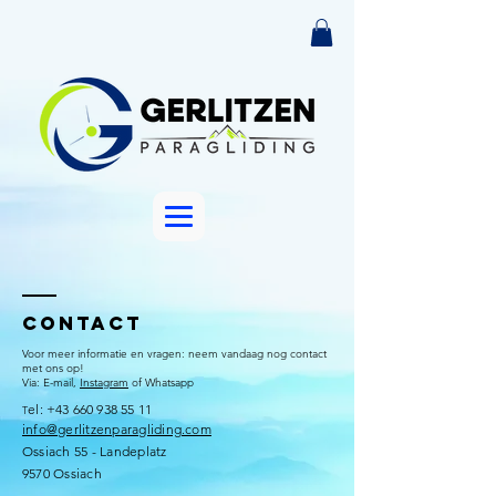
Contact
Voor meer informatie en vragen: neem vandaag nog contact
met ons op!
Via: E-mail,
Instagram
of Whatsapp
el:
+43 660 938 55 11
​T
info@gerlitzenparagliding.com
Ossiach 55 - Landeplatz
9570 Ossiach